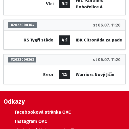
FBC Panthers
5:2
Vlci
Pohořelice A
st 06.07. 11:20
#2022000364
4:1
RS Tygří stádo
IBK Citronáda za pade
st 06.07. 11:20
#2022000363
1:5
Error
Warriors Nový Jičín
Odkazy
Facebooková stránka OAC
Instagram OAC