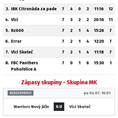
3.
IBK Citronáda za pade
7
4
0
3
11:16
12
4.
Vlci
7
3
2
2
20:16
11
5.
Rz600
7
2
1
4
15:26
7
6.
Error
7
2
1
4
12:20
7
7.
Vlci Skuteč
7
2
1
4
11:18
7
8.
FBC Panthers
7
0
1
6
15:30
1
Pohořelice A
Zápasy skupiny - Skupina MK
po 04.07. 16:01
#2022000041
6:0
Warriors Nový Jičín
Vlci Skuteč