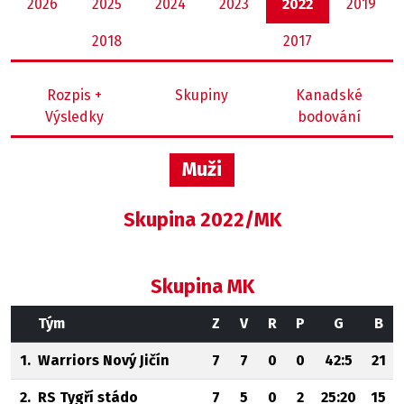
2026
2025
2024
2023
2022
2019
2018
2017
Rozpis +
Skupiny
Kanadské
Výsledky
bodování
Muži
Skupina 2022/MK
Skupina MK
Tým
Z
V
R
P
G
B
1.
Warriors Nový Jičín
7
7
0
0
42:5
21
2.
RS Tygří stádo
7
5
0
2
25:20
15