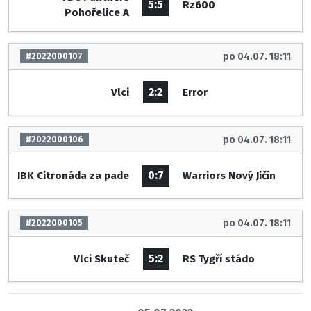
5:5
Rz600
Pohořelice A
po 04.07. 18:11
#2022000107
2:2
Vlci
Error
po 04.07. 18:11
#2022000106
0:7
IBK Citronáda za pade
Warriors Nový Jičín
po 04.07. 18:11
#2022000105
5:2
Vlci Skuteč
RS Tygří stádo