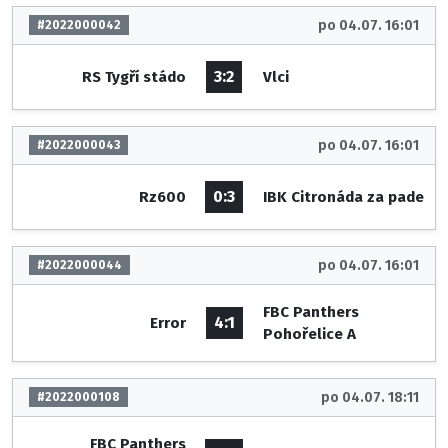
po 04.07. 16:01
#2022000042
3:2
RS Tygří stádo
Vlci
po 04.07. 16:01
#2022000043
0:3
Rz600
IBK Citronáda za pade
po 04.07. 16:01
#2022000044
FBC Panthers
4:1
Error
Pohořelice A
po 04.07. 18:11
#2022000108
FBC Panthers