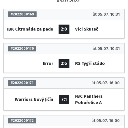
05.07.2022
út 05.07. 10:31
#2022000169
2:0
IBK Citronáda za pade
Vlci Skuteč
út 05.07. 10:31
#2022000170
2:6
Error
RS Tygří stádo
út 05.07. 16:00
#2022000171
FBC Panthers
7:1
Warriors Nový Jičín
Pohořelice A
út 05.07. 16:00
#2022000172