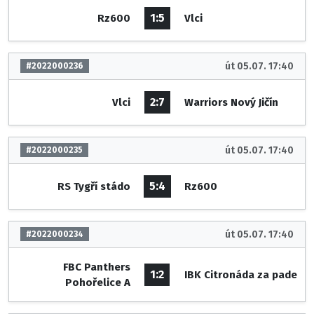
1:5
Rz600
Vlci
út 05.07. 17:40
#2022000236
2:7
Vlci
Warriors Nový Jičín
út 05.07. 17:40
#2022000235
5:4
RS Tygří stádo
Rz600
út 05.07. 17:40
#2022000234
FBC Panthers
1:2
IBK Citronáda za pade
Pohořelice A