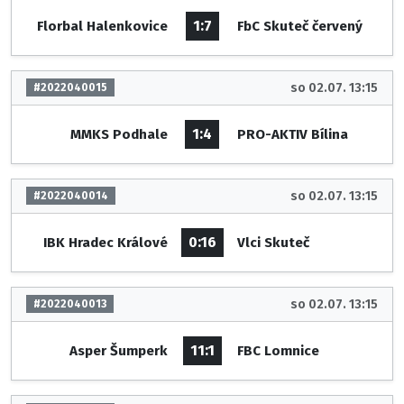
1:7
Florbal Halenkovice
FbC Skuteč červený
so 02.07. 13:15
#2022040015
1:4
MMKS Podhale
PRO-AKTIV Bílina
so 02.07. 13:15
#2022040014
0:16
IBK Hradec Králové
Vlci Skuteč
so 02.07. 13:15
#2022040013
11:1
Asper Šumperk
FBC Lomnice