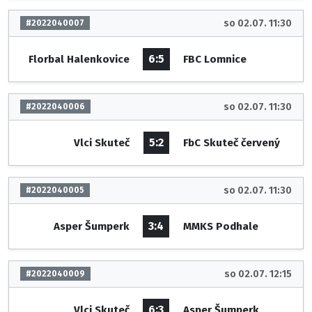
so 02.07. 11:30
#2022040007
6:5
Florbal Halenkovice
FBC Lomnice
so 02.07. 11:30
#2022040006
5:2
Vlci Skuteč
FbC Skuteč červený
so 02.07. 11:30
#2022040005
3:4
Asper Šumperk
MMKS Podhale
so 02.07. 12:15
#2022040009
6:3
Vlci Skuteč
Asper Šumperk