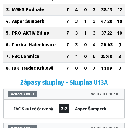
3.
MMKS Podhale
7
4
0
3
38:13
12
4.
Asper Šumperk
7
3
1
3
47:20
10
5.
PRO-AKTIV Bílina
7
3
1
3
37:22
10
6.
Florbal Halenkovice
7
3
0
4
26:43
9
7.
FBC Lomnice
7
1
0
6
25:40
3
8.
IBK Hradec Králové
7
0
0
7
1:109
0
Zápasy skupiny - Skupina U13A
so 02.07. 10:30
#2022040001
3:2
FbC Skuteč červený
Asper Šumperk