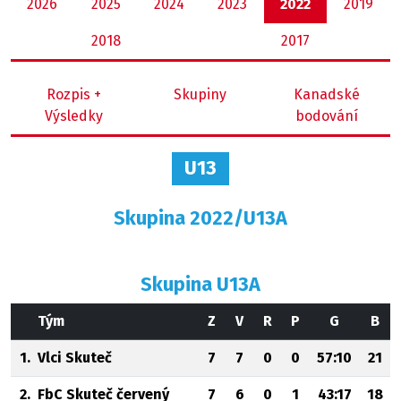
2026
2025
2024
2023
2022
2019
2018
2017
Rozpis +
Skupiny
Kanadské
Výsledky
bodování
U13
Skupina 2022/U13A
Skupina U13A
Tým
Z
V
R
P
G
B
1.
Vlci Skuteč
7
7
0
0
57:10
21
2.
FbC Skuteč červený
7
6
0
1
43:17
18