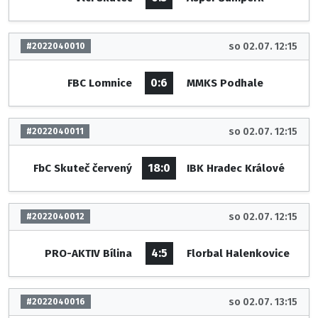
so 02.07. 12:15
#2022040010
0:6
FBC Lomnice
MMKS Podhale
so 02.07. 12:15
#2022040011
18:0
FbC Skuteč červený
IBK Hradec Králové
so 02.07. 12:15
#2022040012
4:5
PRO-AKTIV Bílina
Florbal Halenkovice
so 02.07. 13:15
#2022040016