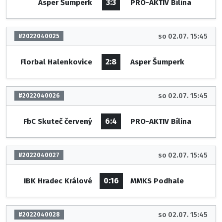
3:3
Asper Šumperk
PRO-AKTIV Bílina
so 02.07. 15:45
#2022040025
2:8
Florbal Halenkovice
Asper Šumperk
so 02.07. 15:45
#2022040026
6:4
FbC Skuteč červený
PRO-AKTIV Bílina
so 02.07. 15:45
#2022040027
0:16
IBK Hradec Králové
MMKS Podhale
so 02.07. 15:45
#2022040028