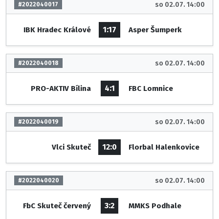
so 02.07. 14:00
#2022040017
1:17
IBK Hradec Králové
Asper Šumperk
so 02.07. 14:00
#2022040018
4:1
PRO-AKTIV Bílina
FBC Lomnice
so 02.07. 14:00
#2022040019
12:0
Vlci Skuteč
Florbal Halenkovice
so 02.07. 14:00
#2022040020
3:2
FbC Skuteč červený
MMKS Podhale