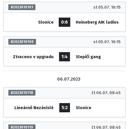
st 05.07. 16:15
#2023010101
0:6
Slonice
Heineberg AIK ladies
st 05.07. 16:15
#2023010100
1:4
Ztraceno v upgradu
Slepičí gang
06.07.2023
čt 06.07. 08:45
#2023010118
5:2
Lineárně Nezávislé
Slonice
čt 06.07. 08:45
#2023010119