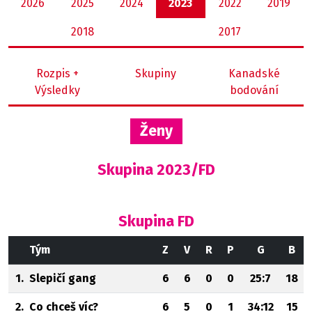
2026
2025
2024
2023
2022
2019
2018
2017
Rozpis +
Skupiny
Kanadské
Výsledky
bodování
Ženy
Skupina 2023/FD
Skupina FD
Tým
Z
V
R
P
G
B
1.
Slepičí gang
6
6
0
0
25:7
18
2.
Co chceš víc?
6
5
0
1
34:12
15