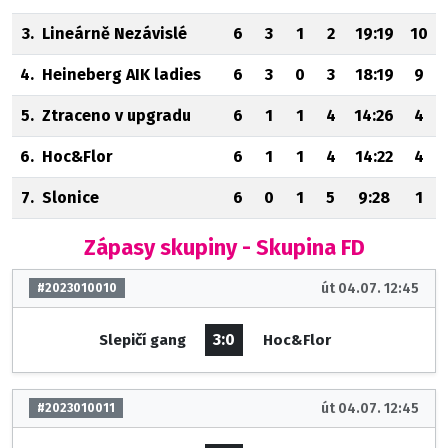
3.
Lineárně Nezávislé
6
3
1
2
19:19
10
4.
Heineberg AIK ladies
6
3
0
3
18:19
9
5.
Ztraceno v upgradu
6
1
1
4
14:26
4
6.
Hoc&Flor
6
1
1
4
14:22
4
7.
Slonice
6
0
1
5
9:28
1
Zápasy skupiny - Skupina FD
út 04.07. 12:45
#2023010010
3:0
Slepičí gang
Hoc&Flor
út 04.07. 12:45
#2023010011