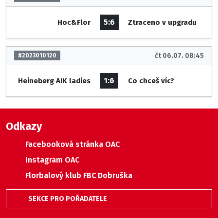
5:6
Hoc&Flor
Ztraceno v upgradu
čt 06.07. 08:45
#2023010120
1:6
Heineberg AIK ladies
Co chceš víc?
Odkazy
Facebooková stránka OAC
Instagram OAC
Florbalový klub FBC Dobruška
SEKCE PRO POŘADATELE