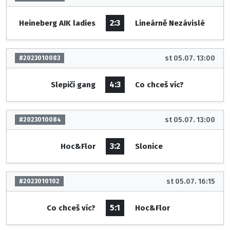
2:3
Heineberg AIK ladies
Lineárně Nezávislé
st 05.07. 13:00
#2023010083
4:3
Slepičí gang
Co chceš víc?
st 05.07. 13:00
#2023010084
3:2
Hoc&Flor
Slonice
st 05.07. 16:15
#2023010102
5:1
Co chceš víc?
Hoc&Flor