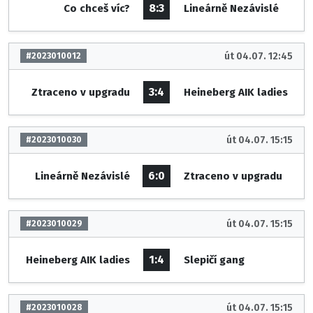
8:3
Co chceš víc?
Lineárně Nezávislé
út 04.07. 12:45
#2023010012
3:4
Ztraceno v upgradu
Heineberg AIK ladies
út 04.07. 15:15
#2023010030
6:0
Lineárně Nezávislé
Ztraceno v upgradu
út 04.07. 15:15
#2023010029
1:4
Heineberg AIK ladies
Slepičí gang
út 04.07. 15:15
#2023010028