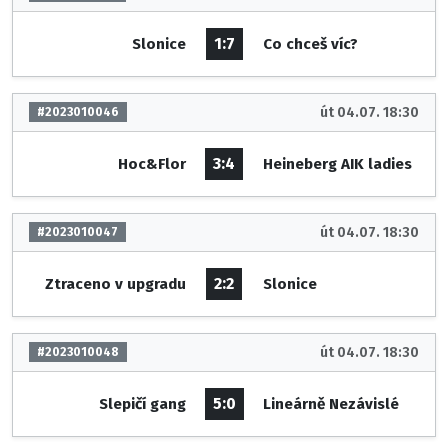
1:7
Slonice
Co chceš víc?
út 04.07. 18:30
#2023010046
3:4
Hoc&Flor
Heineberg AIK ladies
út 04.07. 18:30
#2023010047
2:2
Ztraceno v upgradu
Slonice
út 04.07. 18:30
#2023010048
5:0
Slepičí gang
Lineárně Nezávislé