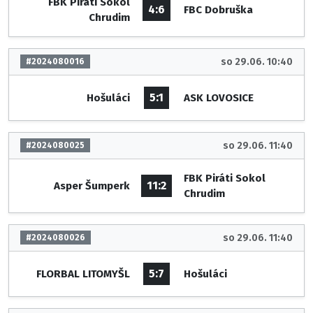
FBK Piráti Sokol
4:6
FBC Dobruška
Chrudim
so 29.06. 10:40
#2024080016
5:1
Hošuláci
ASK LOVOSICE
so 29.06. 11:40
#2024080025
FBK Piráti Sokol
11:2
Asper Šumperk
Chrudim
so 29.06. 11:40
#2024080026
5:7
FLORBAL LITOMYŠL
Hošuláci