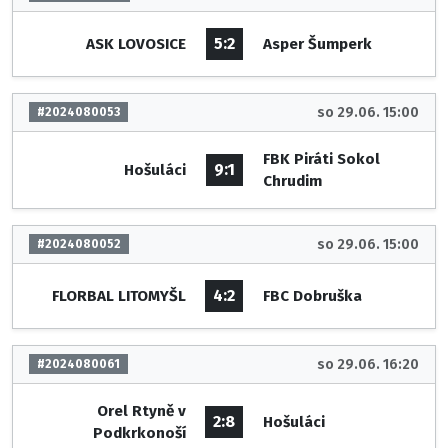
5:2
ASK LOVOSICE
Asper Šumperk
so 29.06. 15:00
#2024080053
FBK Piráti Sokol
9:1
Hošuláci
Chrudim
so 29.06. 15:00
#2024080052
4:2
FLORBAL LITOMYŠL
FBC Dobruška
so 29.06. 16:20
#2024080061
Orel Rtyně v
2:8
Hošuláci
Podkrkonoší