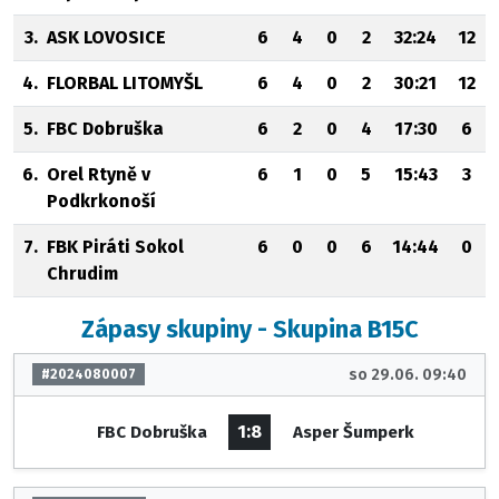
3.
ASK LOVOSICE
6
4
0
2
32:24
12
4.
FLORBAL LITOMYŠL
6
4
0
2
30:21
12
5.
FBC Dobruška
6
2
0
4
17:30
6
6.
Orel Rtyně v
6
1
0
5
15:43
3
Podkrkonoší
7.
FBK Piráti Sokol
6
0
0
6
14:44
0
Chrudim
Zápasy skupiny - Skupina B15C
so 29.06. 09:40
#2024080007
1:8
FBC Dobruška
Asper Šumperk