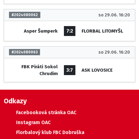
so 29.06. 16:20
#2024080062
7:2
Asper Šumperk
FLORBAL LITOMYŠL
so 29.06. 16:20
#2024080063
FBK Piráti Sokol
3:7
ASK LOVOSICE
Chrudim
Odkazy
Facebooková stránka OAC
Instagram OAC
Florbalový klub FBC Dobruška