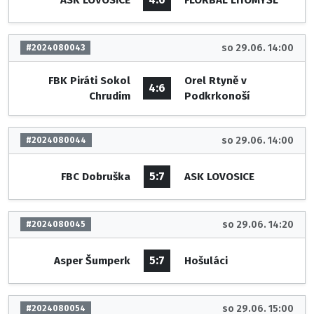
so 29.06. 14:00
#2024080043
FBK Piráti Sokol
Orel Rtyně v
4:6
Chrudim
Podkrkonoší
so 29.06. 14:00
#2024080044
5:7
FBC Dobruška
ASK LOVOSICE
so 29.06. 14:20
#2024080045
5:7
Asper Šumperk
Hošuláci
so 29.06. 15:00
#2024080054