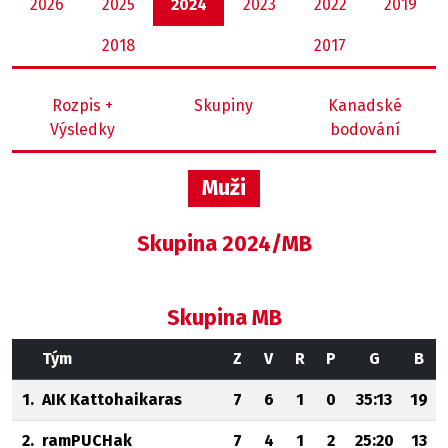
2026
2025
2024
2023
2022
2019
2018
2017
Rozpis +
Skupiny
Kanadské
Výsledky
bodování
Muži
Skupina 2024/MB
Skupina MB
Tým
Z
V
R
P
G
B
1.
AIK Kattohaikaras
7
6
1
0
35:13
19
2.
ramPUCHak
7
4
1
2
25:20
13