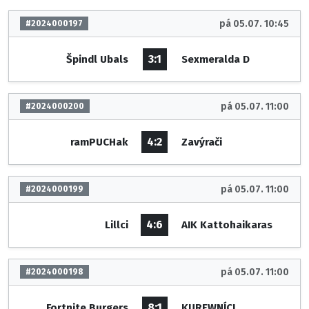
pá 05.07. 10:45
#2024000197
3:1
Špindl Ubals
Sexmeralda D
pá 05.07. 11:00
#2024000200
4:2
ramPUCHak
Zavýrači
pá 05.07. 11:00
#2024000199
4:6
Lillci
AIK Kattohaikaras
pá 05.07. 11:00
#2024000198
8:1
Fortnite Burgers
KUREWNÍCI