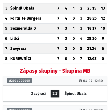
3.
Špindl Ubals
7
4
1
2
25:15
13
4.
Fortnite Burgers
7
4
0
3
28:25
12
5.
Sexmeralda D
7
3
1
3
19:17
10
6.
Lillci
7
3
0
4
28:26
9
7.
Zavýrači
7
2
0
5
31:24
6
8.
KUREWNÍCI
7
0
0
7
12:63
0
Zápasy skupiny - Skupina MB
čt 04.07. 12:30
#2024000005
2:3
Zavýrači
Špindl Ubals