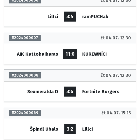
čt 04.07. 12:30
#2024000006
3:4
Lillci
ramPUCHak
čt 04.07. 12:30
#2024000007
11:0
AIK Kattohaikaras
KUREWNÍCI
čt 04.07. 12:30
#2024000008
3:6
Sexmeralda D
Fortnite Burgers
čt 04.07. 15:15
#2024000069
3:2
Špindl Ubals
Lillci