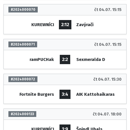
čt 04.07. 15:15
#2024000070
2:12
KUREWNÍCI
Zavýrači
čt 04.07. 15:15
#2024000071
2:2
ramPUCHak
Sexmeralda D
čt 04.07. 15:30
#2024000072
3:4
Fortnite Burgers
AIK Kattohaikaras
čt 04.07. 18:00
#2024000133
1:9
KUREWNÍCI
Špindl Ubals