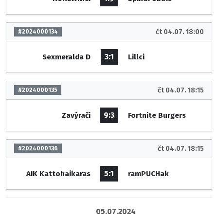
čt 04.07. 18:00
#2024000134
3:1
Sexmeralda D
Lillci
čt 04.07. 18:15
#2024000135
9:3
Zavýrači
Fortnite Burgers
čt 04.07. 18:15
#2024000136
5:1
AIK Kattohaikaras
ramPUCHak
05.07.2024