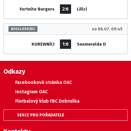
2:6
Fortnite Burgers
Lillci
so 06.07. 09:45
#2024000392
1:6
KUREWNÍCI
Sexmeralda D
Odkazy
Facebooková stránka OAC
Instagram OAC
Florbalový klub FBC Dobruška
SEKCE PRO POŘADATELE