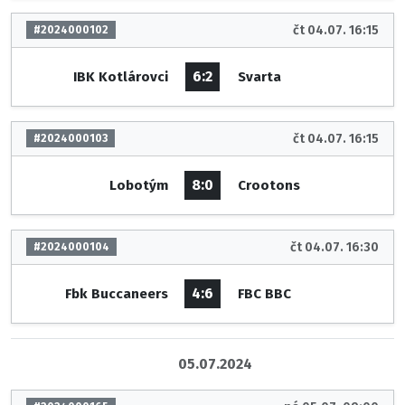
čt 04.07. 16:15
#2024000102
6:2
IBK Kotlárovci
Svarta
čt 04.07. 16:15
#2024000103
8:0
Lobotým
Crootons
čt 04.07. 16:30
#2024000104
4:6
Fbk Buccaneers
FBC BBC
05.07.2024