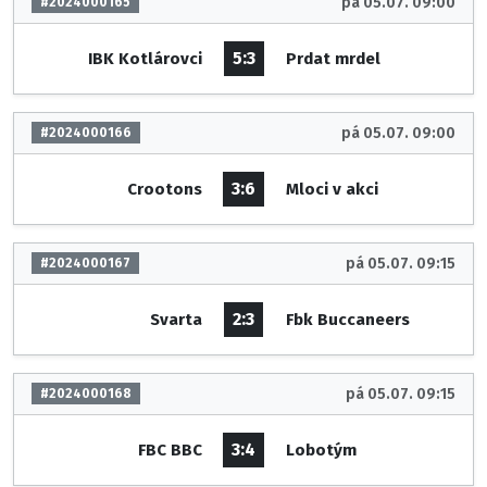
pá 05.07. 09:00
#2024000165
5:3
IBK Kotlárovci
Prdat mrdel
pá 05.07. 09:00
#2024000166
3:6
Crootons
Mloci v akci
pá 05.07. 09:15
#2024000167
2:3
Svarta
Fbk Buccaneers
pá 05.07. 09:15
#2024000168
3:4
FBC BBC
Lobotým