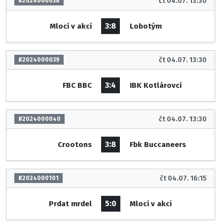
čt 04.07. 13:30
#2024000038
3:8
Mloci v akci
Lobotým
čt 04.07. 13:30
#2024000039
3:4
FBC BBC
IBK Kotlárovci
čt 04.07. 13:30
#2024000040
3:8
Crootons
Fbk Buccaneers
čt 04.07. 16:15
#2024000101
5:0
Prdat mrdel
Mloci v akci