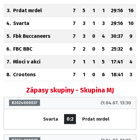
3.
Prdat mrdel
7
5
1
1
29:16
16
4.
Svarta
7
3
1
3
29:16
10
5.
Fbk Buccaneers
7
3
0
4
30:37
9
6.
FBC BBC
7
2
0
5
25:32
6
7.
Mloci v akci
7
1
1
5
17:41
4
8.
Crootons
7
1
0
6
18:41
3
Zápasy skupiny - Skupina MJ
čt 04.07. 13:30
#2024000037
0:2
Svarta
Prdat mrdel