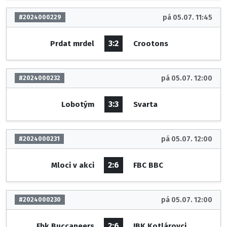
pá 05.07. 11:45
#2024000229
3:2
Prdat mrdel
Crootons
pá 05.07. 12:00
#2024000232
3:3
Lobotým
Svarta
pá 05.07. 12:00
#2024000231
2:6
Mloci v akci
FBC BBC
pá 05.07. 12:00
#2024000230
2:6
Fbk Buccaneers
IBK Kotlárovci