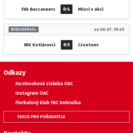
8:4
Fbk Buccaneers
Mloci v akci
so 06.07. 10:45
#2024000424
8:5
IBK Kotlárovci
Crootons
Odkazy
Facebooková stránka OAC
Instagram OAC
Florbalový klub FBC Dobruška
SEKCE PRO POŘADATELE