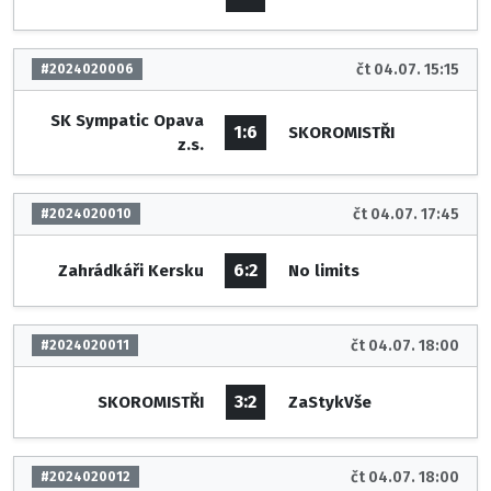
čt 04.07. 15:15
#2024020006
SK Sympatic Opava
1:6
SKOROMISTŘI
z.s.
čt 04.07. 17:45
#2024020010
6:2
Zahrádkáři Kersku
No limits
čt 04.07. 18:00
#2024020011
3:2
SKOROMISTŘI
ZaStykVše
čt 04.07. 18:00
#2024020012