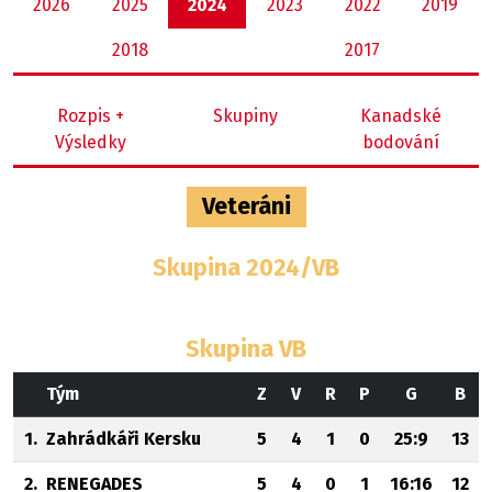
2026
2025
2024
2023
2022
2019
2018
2017
Rozpis +
Skupiny
Kanadské
Výsledky
bodování
Veteráni
Skupina 2024/VB
Skupina VB
Tým
Z
V
R
P
G
B
1.
Zahrádkáři Kersku
5
4
1
0
25:9
13
2.
RENEGADES
5
4
0
1
16:16
12