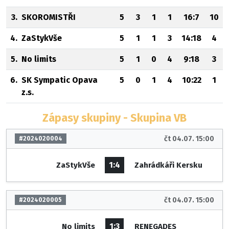
3.
SKOROMISTŘI
5
3
1
1
16:7
10
4.
ZaStykVše
5
1
1
3
14:18
4
5.
No limits
5
1
0
4
9:18
3
6.
SK Sympatic Opava
5
0
1
4
10:22
1
z.s.
Zápasy skupiny - Skupina VB
čt 04.07. 15:00
#2024020004
1:4
ZaStykVše
Zahrádkáři Kersku
čt 04.07. 15:00
#2024020005
1:3
No limits
RENEGADES