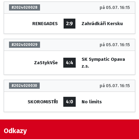
pá 05.07. 16:15
#2024020028
2:9
RENEGADES
Zahrádkáři Kersku
pá 05.07. 16:15
#2024020029
SK Sympatic Opava
4:4
ZaStykVše
z.s.
pá 05.07. 16:15
#2024020030
4:0
SKOROMISTŘI
No limits
Odkazy