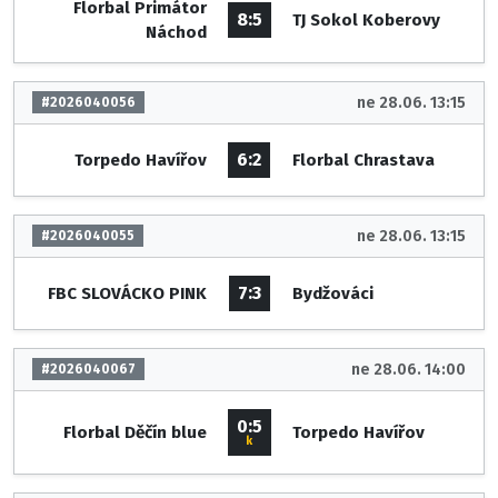
Florbal Primátor
8:5
TJ Sokol Koberovy
Náchod
ne 28.06. 13:15
#2026040056
6:2
Torpedo Havířov
Florbal Chrastava
ne 28.06. 13:15
#2026040055
7:3
FBC SLOVÁCKO PINK
Bydžováci
ne 28.06. 14:00
#2026040067
0:5
Florbal Děčín blue
Torpedo Havířov
k