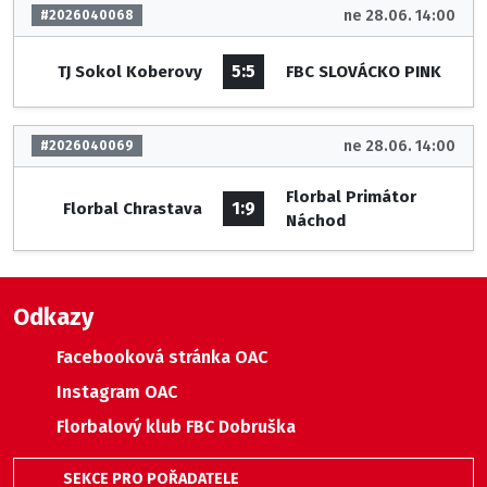
ne 28.06. 14:00
#2026040068
5:5
TJ Sokol Koberovy
FBC SLOVÁCKO PINK
ne 28.06. 14:00
#2026040069
Florbal Primátor
1:9
Florbal Chrastava
Náchod
Odkazy
Facebooková stránka OAC
Instagram OAC
Florbalový klub FBC Dobruška
SEKCE PRO POŘADATELE