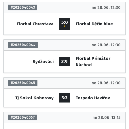
ne 28.06. 12:30
#2026040043
5:0
Florbal Chrastava
Florbal Děčín blue
k
ne 28.06. 12:30
#2026040044
Florbal Primátor
3:9
Bydžováci
Náchod
ne 28.06. 12:30
#2026040045
3:3
TJ Sokol Koberovy
Torpedo Havířov
ne 28.06. 13:15
#2026040057