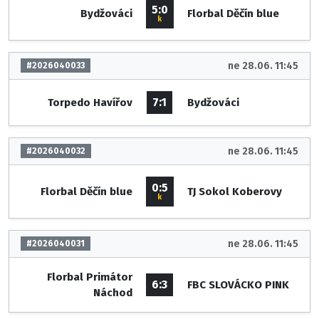
5:0
Bydžováci
Florbal Děčín blue
k
ne 28.06. 11:45
#2026040033
7:1
Torpedo Havířov
Bydžováci
ne 28.06. 11:45
#2026040032
0:5
Florbal Děčín blue
TJ Sokol Koberovy
k
ne 28.06. 11:45
#2026040031
Florbal Primátor
6:3
FBC SLOVÁCKO PINK
Náchod