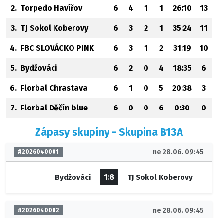
2.
Torpedo Havířov
6
4
1
1
26:10
13
3.
TJ Sokol Koberovy
6
3
2
1
35:24
11
4.
FBC SLOVÁCKO PINK
6
3
1
2
31:19
10
5.
Bydžováci
6
2
0
4
18:35
6
6.
Florbal Chrastava
6
1
0
5
20:38
3
7.
Florbal Děčín blue
6
0
0
6
0:30
0
Zápasy skupiny - Skupina B13A
ne 28.06. 09:45
#2026040001
1:8
Bydžováci
TJ Sokol Koberovy
ne 28.06. 09:45
#2026040002