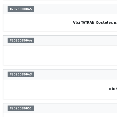
#2026080045
Vlci TATRAN Kostelec n
#2026080044
#2026080043
Klu
#2026080055