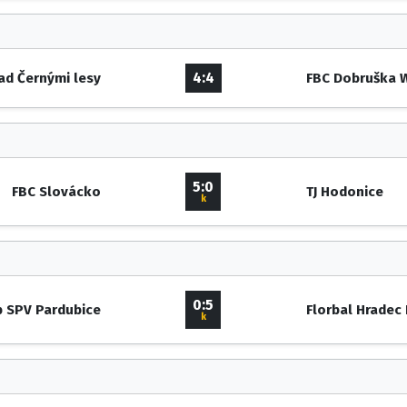
4:4
ad Černými lesy
FBC Dobruška 
5:0
FBC Slovácko
TJ Hodonice
k
0:5
b SPV Pardubice
Florbal Hradec
k