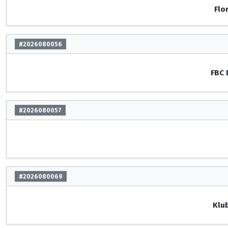
Flo
#2026080056
FBC 
#2026080057
#2026080069
Klu