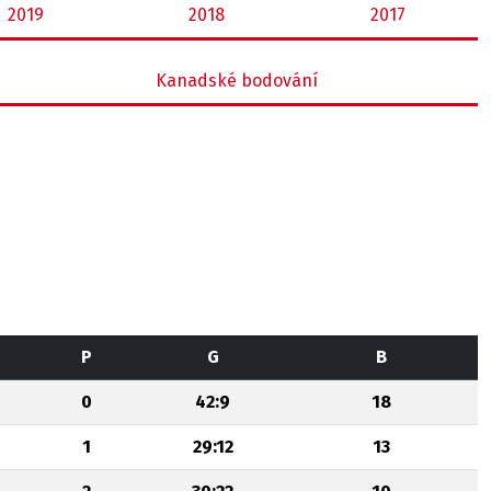
2019
2018
2017
Kanadské bodování
P
G
B
0
42:9
18
1
29:12
13