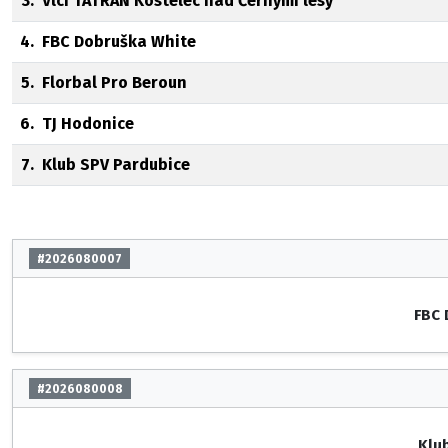
3.
Vlci TATRAN Kostelec nad Černými lesy
4.
FBC Dobruška White
5.
Florbal Pro Beroun
6.
TJ Hodonice
7.
Klub SPV Pardubice
#2026080007
FBC 
#2026080008
Klu