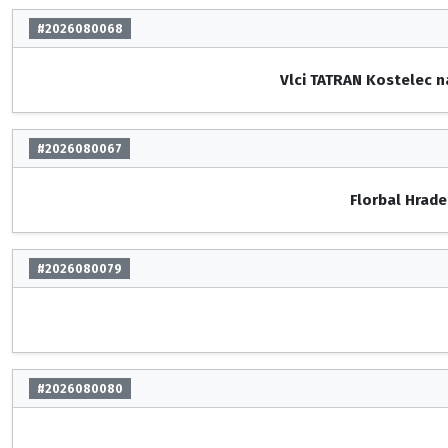
#2026080068
Vlci TATRAN Kostelec n
#2026080067
Florbal Hrade
#2026080079
#2026080080