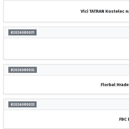
Vlci TATRAN Kostelec n
#2026080031
#2026080032
Florbal Hrade
#2026080033
FBC 