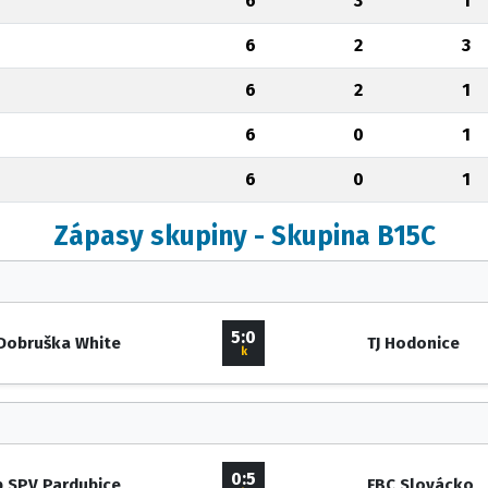
6
3
1
6
2
3
6
2
1
6
0
1
6
0
1
Zápasy skupiny - Skupina B15C
5:0
Dobruška White
TJ Hodonice
k
0:5
b SPV Pardubice
FBC Slovácko