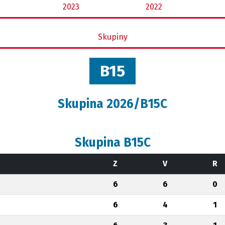
2023
2022
Skupiny
B15
Skupina 2026/B15C
Skupina B15C
Z
V
R
6
6
0
6
4
1