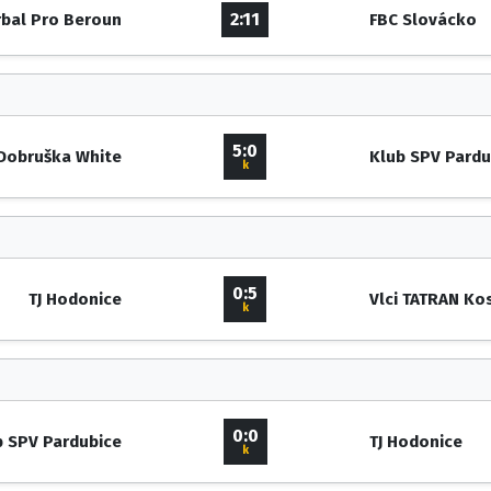
2:11
rbal Pro Beroun
FBC Slovácko
5:0
Dobruška White
Klub SPV Pardu
k
0:5
TJ Hodonice
Vlci TATRAN Ko
k
0:0
b SPV Pardubice
TJ Hodonice
k