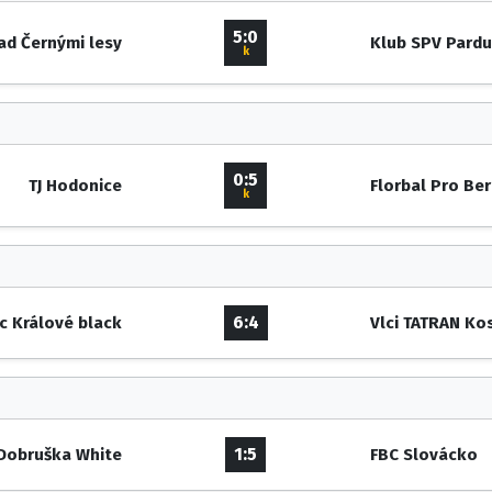
5:0
ad Černými lesy
Klub SPV Pardu
k
0:5
TJ Hodonice
Florbal Pro Be
k
6:4
c Králové black
Vlci TATRAN Ko
1:5
Dobruška White
FBC Slovácko