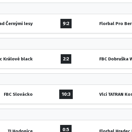
9:2
ad Černými lesy
Florbal Pro Be
2:2
c Králové black
FBC Dobruška 
10:3
FBC Slovácko
Vlci TATRAN Ko
0:5
TJ Hodonice
Florbal Hradec