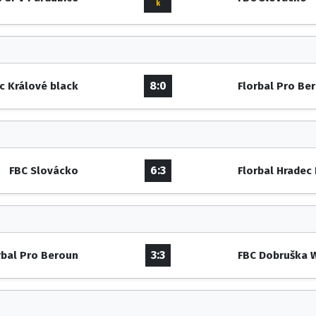
k
8:0
c Králové black
Florbal Pro Be
6:3
FBC Slovácko
Florbal Hradec
3:3
rbal Pro Beroun
FBC Dobruška 