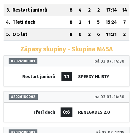
3.
Restart juniorů
8
4
2
2
17:14
14
4.
Třetí dech
8
2
1
5
15:24
7
5.
O 5 let
8
0
2
6
11:31
2
Zápasy skupiny - Skupina M45A
pá 03.07. 14:30
#2026180001
1:1
Restart juniorů
SPEEDY HLISTY
pá 03.07. 14:30
#2026180002
0:6
Třetí dech
RENEGADES 2.0
pá 03.07. 17:15
#2026180003