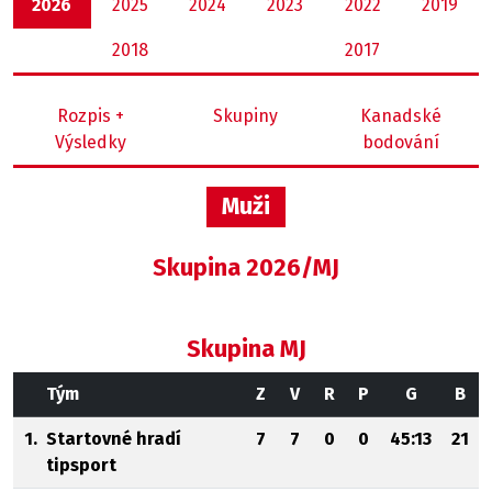
2026
2025
2024
2023
2022
2019
2018
2017
Rozpis +
Skupiny
Kanadské
Výsledky
bodování
Muži
Skupina 2026/MJ
Skupina MJ
Tým
Z
V
R
P
G
B
1.
Startovné hradí
7
7
0
0
45:13
21
tipsport