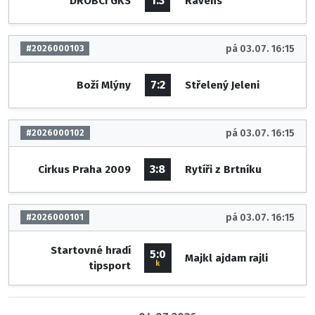
1:3
DROBCI GKS
Ravens
pá 03.07. 16:15
#2026000103
7:2
Boží Mlýny
Střelený Jeleni
pá 03.07. 16:15
#2026000102
3:8
Cirkus Praha 2009
Rytíři z Brtníku
pá 03.07. 16:15
#2026000101
Startovné hradí
5:0
Majkl ajdam rajli
k
tipsport