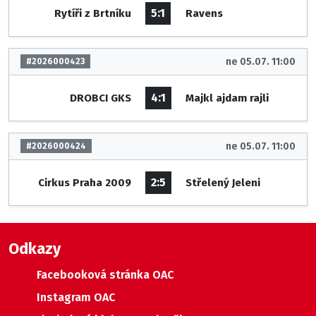
5:1
Rytíři z Brtníku
Ravens
ne 05.07. 11:00
#2026000423
4:1
DROBCI GKS
Majkl ajdam rajli
ne 05.07. 11:00
#2026000424
2:5
Cirkus Praha 2009
Střelený Jeleni
Odkazy
Facebooková stránka OAC
Instagram OAC