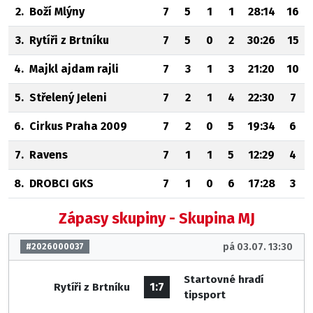
2.
Boží Mlýny
7
5
1
1
28:14
16
3.
Rytíři z Brtníku
7
5
0
2
30:26
15
4.
Majkl ajdam rajli
7
3
1
3
21:20
10
5.
Střelený Jeleni
7
2
1
4
22:30
7
6.
Cirkus Praha 2009
7
2
0
5
19:34
6
7.
Ravens
7
1
1
5
12:29
4
8.
DROBCI GKS
7
1
0
6
17:28
3
Zápasy skupiny - Skupina MJ
pá 03.07. 13:30
#2026000037
Startovné hradí
1:7
Rytíři z Brtníku
tipsport