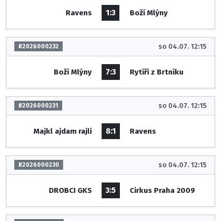
1:3
Ravens
Boží Mlýny
so 04.07. 12:15
#2026000232
7:3
Boží Mlýny
Rytíři z Brtníku
so 04.07. 12:15
#2026000231
8:1
Majkl ajdam rajli
Ravens
so 04.07. 12:15
#2026000230
3:5
DROBCI GKS
Cirkus Praha 2009