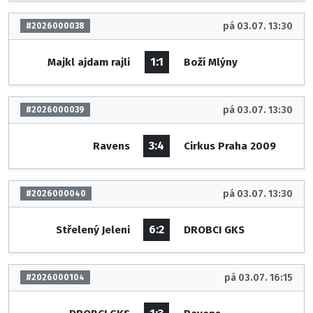
pá 03.07. 13:30
#2026000038
1:1
Majkl ajdam rajli
Boží Mlýny
pá 03.07. 13:30
#2026000039
3:4
Ravens
Cirkus Praha 2009
pá 03.07. 13:30
#2026000040
6:2
Střelený Jeleni
DROBCI GKS
pá 03.07. 16:15
#2026000104