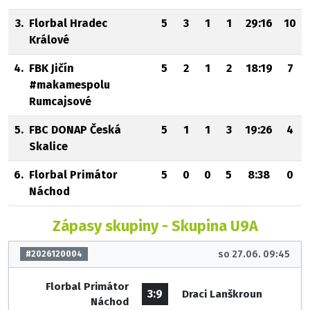
3.
Florbal Hradec
5
3
1
1
29:16
10
Králové
4.
FBK Jičín
5
2
1
2
18:19
7
#makamespolu
Rumcajsové
5.
FBC DONAP Česká
5
1
1
3
19:26
4
Skalice
6.
Florbal Primátor
5
0
0
5
8:38
0
Náchod
Zápasy skupiny - Skupina U9A
so 27.06. 09:45
#2026120004
Florbal Primátor
3:9
Draci Lanškroun
Náchod