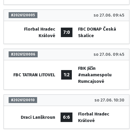
so 27.06. 09:45
#2026120005
Florbal Hradec
FBC DONAP Česká
7:0
Králové
Skalice
so 27.06. 09:45
#2026120006
FBK Jičín
1:2
FBC TATRAN LITOVEL
#makamespolu
Rumcajsové
so 27.06. 10:30
#2026120010
Florbal Hradec
6:6
Draci Lanškroun
Králové