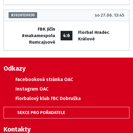
so 27.06. 13:45
#2026120030
FBK Jičín
Florbal Hradec
4:6
#makamespolu
Králové
Rumcajsové
Odkazy
Facebooková stránka OAC
Instagram OAC
Florbalový klub FBC Dobruška
SEKCE PRO POŘADATELE
Kontakty