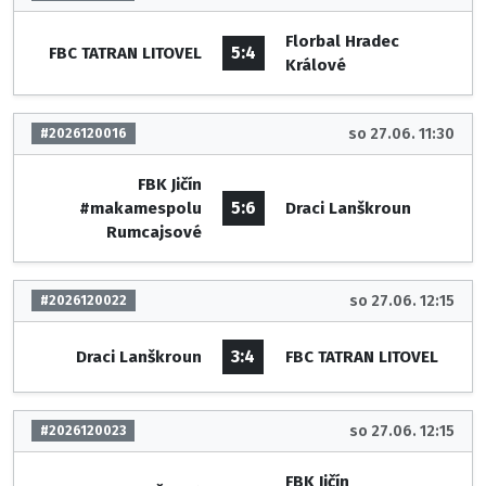
Florbal Hradec
5:4
FBC TATRAN LITOVEL
Králové
so 27.06. 11:30
#2026120016
FBK Jičín
5:6
#makamespolu
Draci Lanškroun
Rumcajsové
so 27.06. 12:15
#2026120022
3:4
Draci Lanškroun
FBC TATRAN LITOVEL
so 27.06. 12:15
#2026120023
FBK Jičín