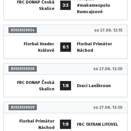
FBC DONAP Česká
3:3
#makamespolu
Skalice
Rumcajsové
so 27.06. 12:15
#2026120024
Florbal Hradec
Florbal Primátor
6:1
Králové
Náchod
so 27.06. 13:30
#2026120028
FBC DONAP Česká
1:8
Draci Lanškroun
Skalice
so 27.06. 13:30
#2026120029
Florbal Primátor
1:9
FBC TATRAN LITOVEL
Náchod