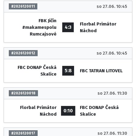
so 27.06. 10:45
#2026120011
FBK Jičín
Florbal Primátor
4:3
#makamespolu
Náchod
Rumcajsové
so 27.06. 10:45
#2026120012
FBC DONAP Česká
5:8
FBC TATRAN LITOVEL
Skalice
so 27.06. 11:30
#2026120018
Florbal Primátor
FBC DONAP Česká
0:10
Náchod
Skalice
so 27.06. 11:30
#2026120017