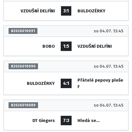
3:1
VZDUŠNÍ DELFÍNI
BULDOZÉRKY
so 04.07. 13:45
#2026010091
1:5
BOBO
VZDUŠNÍ DELFÍNI
so 04.07. 13:45
#2026010090
Přátelé pepovy pleše
4:1
BULDOZÉRKY
F
so 04.07. 13:45
#2026010089
7:3
DT Gingers
Hledá se...