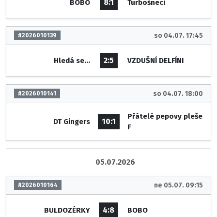
8:1
BOBO
Turbošneci
so 04.07. 17:45
#2026010139
2:5
Hledá se...
VZDUŠNÍ DELFÍNI
so 04.07. 18:00
#2026010141
Přátelé pepovy pleše
10:1
DT Gingers
F
05.07.2026
ne 05.07. 09:15
#2026010164
4:8
BULDOZÉRKY
BOBO