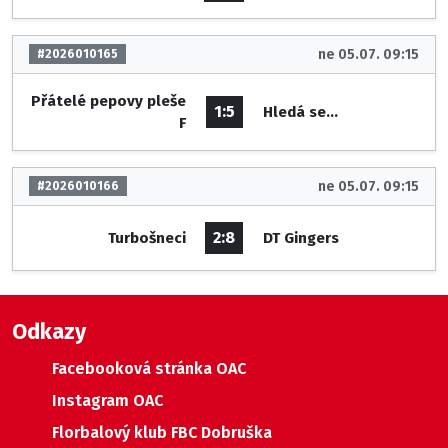
ne 05.07. 09:15
#2026010165
Přátelé pepovy pleše
1:5
Hledá se...
F
ne 05.07. 09:15
#2026010166
2:8
Turbošneci
DT Gingers
Odkazy
Facebooková stránka OAC
Instagram OAC
Florbalový klub FBC Dobruška