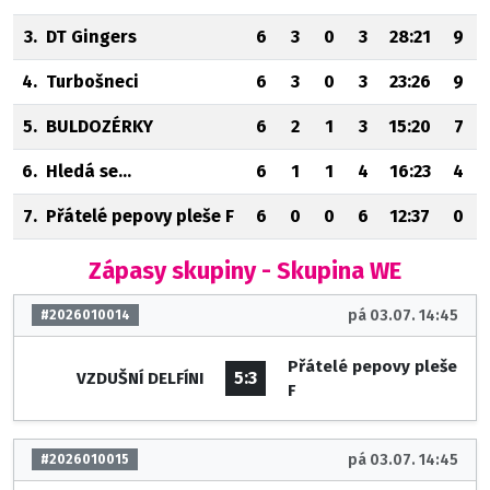
3.
DT Gingers
6
3
0
3
28:21
9
4.
Turbošneci
6
3
0
3
23:26
9
5.
BULDOZÉRKY
6
2
1
3
15:20
7
6.
Hledá se...
6
1
1
4
16:23
4
7.
Přátelé pepovy pleše F
6
0
0
6
12:37
0
Zápasy skupiny - Skupina WE
pá 03.07. 14:45
#2026010014
Přátelé pepovy pleše
5:3
VZDUŠNÍ DELFÍNI
F
pá 03.07. 14:45
#2026010015